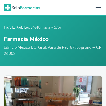
Solo
Farmacias
Inicio
›
La Rioja
›
Logroño
›
Farmacia México
Farmacia México
Edificio México I, C. Gral. Vara de Rey, 87
,
Logroño
— CP
26002