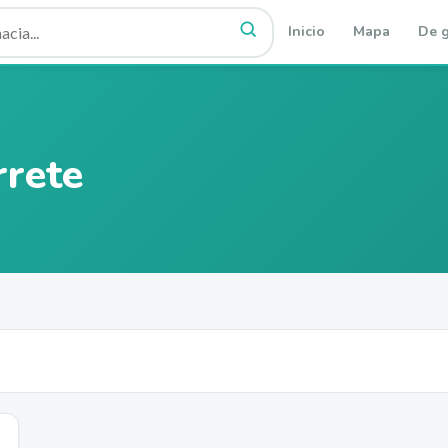
Inicio
Mapa
De g
rete