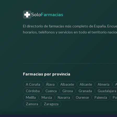
Solo
Farmacias
El directorio de farmacias más completo de España. Encue
horarios, teléfonos y servicios en todo el territorio nacio
Farmacias por provincia
A Coruña
Álava
Albacete
Alicante
Almería
A
Córdoba
Cuenca
Girona
Granada
Guadalajara
Melilla
Murcia
Navarra
Ourense
Palencia
Po
Zamora
Zaragoza