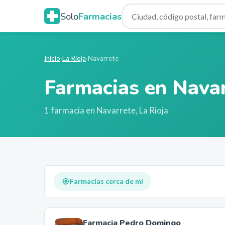
Solo
Farmacias
Inicio
›
La Rioja
›
Navarrete
Farmacias en
Navar
1
farmacia
en
Navarrete
,
La Rioja
Farmacias cerca de mí
Farmacia Pedro Domingo