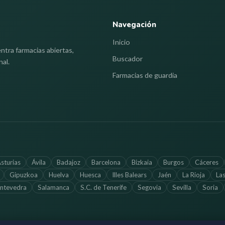
Navegación
Inicio
ntra farmacias abiertas,
Buscador
nal.
Farmacias de guardia
sturias
Ávila
Badajoz
Barcelona
Bizkaia
Burgos
Cáceres
Gipuzkoa
Huelva
Huesca
Illes Balears
Jaén
La Rioja
La
ntevedra
Salamanca
S.C. de Tenerife
Segovia
Sevilla
Soria