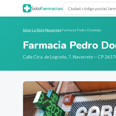
Solo
Farmacias
Inicio
›
La Rioja
›
Navarrete
›
Farmacia Pedro Domingo
Farmacia Pedro D
Calle Ctra. de Logroño, 7
,
Navarrete
— CP 2637