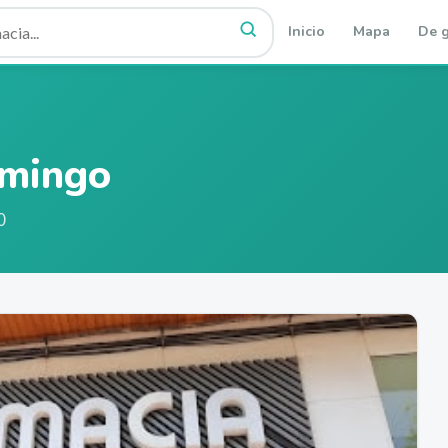
Inicio
Mapa
De g
omingo
0