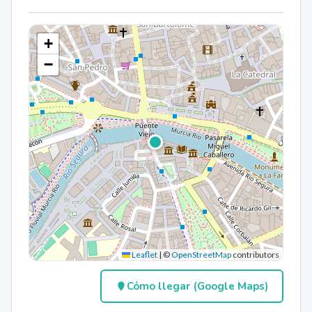
+
−
Leaflet
|
©
OpenStreetMap
contributors
Cómo llegar (Google Maps)