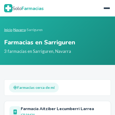
Solo
Farmacias
Inicio
›
Navarra
›
Sarriguren
Farmacias en
Sarriguren
3
farmacia
s
en
Sarriguren
,
Navarra
Farmacias cerca de mí
Farmacia Aitziber Lecumberri Larrea