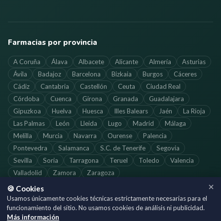
Farmacias por provincia
A Coruña
Álava
Albacete
Alicante
Almería
Asturias
Ávila
Badajoz
Barcelona
Bizkaia
Burgos
Cáceres
Cádiz
Cantabria
Castellón
Ceuta
Ciudad Real
Córdoba
Cuenca
Girona
Granada
Guadalajara
Gipuzkoa
Huelva
Huesca
Illes Balears
Jaén
La Rioja
Las Palmas
León
Lleida
Lugo
Madrid
Málaga
Melilla
Murcia
Navarra
Ourense
Palencia
Pontevedra
Salamanca
S.C. de Tenerife
Segovia
Sevilla
Soria
Tarragona
Teruel
Toledo
Valencia
Valladolid
Zamora
Zaragoza
🍪 Cookies
Usamos únicamente cookies técnicas estrictamente necesarias para el
funcionamiento del sitio. No usamos cookies de análisis ni publicidad.
©
2026
SoloFarmacias.es — Todos los derechos reservados
Más información