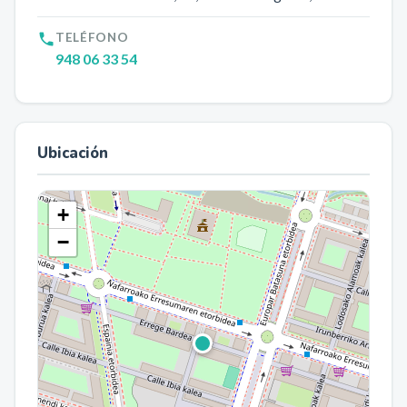
TELÉFONO
948 06 33 54
Ubicación
+
−