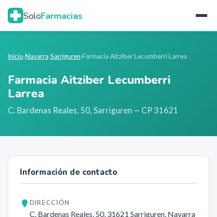
Solo
Farmacias
Inicio
›
Navarra
›
Sarriguren
›
Farmacia Aitziber Lecumberri Larrea
Farmacia Aitziber Lecumberri
Larrea
C. Bardenas Reales, 50
,
Sarriguren
— CP 31621
Información de contacto
DIRECCIÓN
C. Bardenas Reales, 50
, 31621
Sarriguren
, Navarra