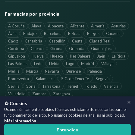
Farmacias por provincia
A Coruña
Álava
Albacete
Alicante
Almería
Asturias
Ávila
Badajoz
Barcelona
Bizkaia
Burgos
Cáceres
Cádiz
Cantabria
Castellón
Ceuta
Ciudad Real
Córdoba
Cuenca
Girona
Granada
Guadalajara
Gipuzkoa
Huelva
Huesca
Illes Balears
Jaén
La Rioja
Las Palmas
León
Lleida
Lugo
Madrid
Málaga
Melilla
Murcia
Navarra
Ourense
Palencia
Pontevedra
Salamanca
S.C. de Tenerife
Segovia
Sevilla
Soria
Tarragona
Teruel
Toledo
Valencia
Valladolid
Zamora
Zaragoza
🍪 Cookies
Usamos únicamente cookies técnicas estrictamente necesarias para el
funcionamiento del sitio. No usamos cookies de análisis ni publicidad.
©
2026
SoloFarmacias.es — Todos los derechos reservados
Más información
Información actualizada. Verifica los horarios directamente con cada
Entendido
farmacia.