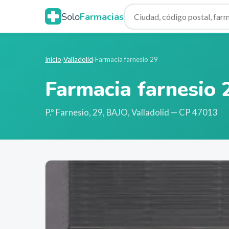
Solo
Farmacias
Inicio
›
Valladolid
›
Farmacia farnesio 29
Farmacia farnesio 
P.º Farnesio, 29, BAJO
,
Valladolid
— CP 47013