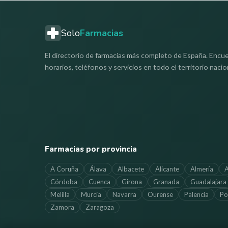
Solo
Farmacias
El directorio de farmacias más completo de España. Encue
horarios, teléfonos y servicios en todo el territorio nacio
Farmacias por provincia
A Coruña
Álava
Albacete
Alicante
Almería
A
Córdoba
Cuenca
Girona
Granada
Guadalajara
Melilla
Murcia
Navarra
Ourense
Palencia
Po
Zamora
Zaragoza