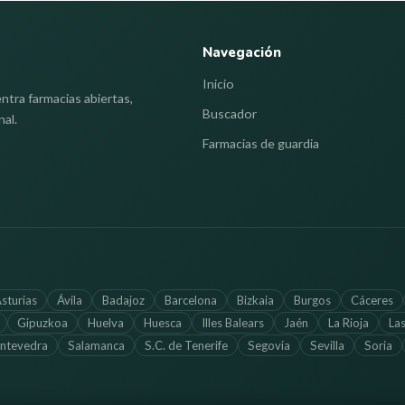
Navegación
Inicio
ntra farmacias abiertas,
Buscador
nal.
Farmacias de guardia
sturias
Ávila
Badajoz
Barcelona
Bizkaia
Burgos
Cáceres
Gipuzkoa
Huelva
Huesca
Illes Balears
Jaén
La Rioja
La
ntevedra
Salamanca
S.C. de Tenerife
Segovia
Sevilla
Soria