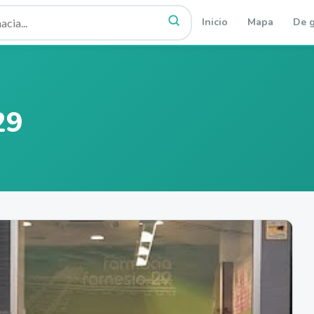
Inicio
Mapa
De g
29