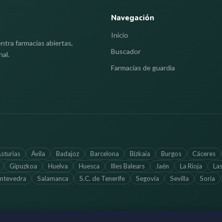
Navegación
Inicio
ntra farmacias abiertas,
Buscador
nal.
Farmacias de guardia
sturias
Ávila
Badajoz
Barcelona
Bizkaia
Burgos
Cáceres
Gipuzkoa
Huelva
Huesca
Illes Balears
Jaén
La Rioja
La
ntevedra
Salamanca
S.C. de Tenerife
Segovia
Sevilla
Soria