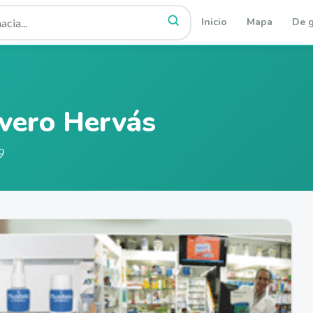
Inicio
Mapa
De g
avero Hervás
9