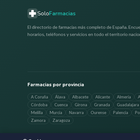
Solo
Farmacias
El directorio de farmacias más completo de España. Encue
horarios, teléfonos y servicios en todo el territorio nacio
Farmacias por provincia
A Coruña
Álava
Albacete
Alicante
Almería
A
Córdoba
Cuenca
Girona
Granada
Guadalajara
Melilla
Murcia
Navarra
Ourense
Palencia
Po
Zamora
Zaragoza